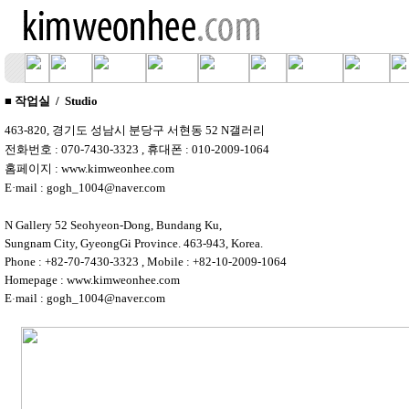
■ 작업실 / Studio
463-820, 경기도 성남시 분당구 서현동 52 N갤러리
전화번호 : 070-7430-3323 , 휴대폰 : 010-2009-1064
홈페이지 : www.kimweonhee.com
E·mail : gogh_1004@naver.com
N Gallery 52 Seohyeon-Dong, Bundang Ku,
Sungnam City, GyeongGi Province. 463-943, Korea.
Phone : +82-70-7430-3323 , Mobile : +82-10-2009-1064
Homepage : www.kimweonhee.com
E
mail : gogh_1004@naver.com
·